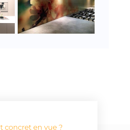
trempé à motif.
t concret en vue ?