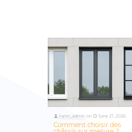
hanin_admin
on
June 21, 2026
Comment choisir des
châssis sur mesure ?