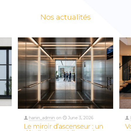
Nos actualités
hanin_admin
on
June 3, 2026
Le miroir d’ascenseur : un
V