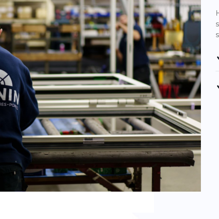
H
s
s