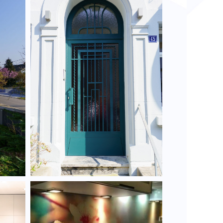
Rénovation d'une
porte ancienne en
acier.
t
Crédence en verre