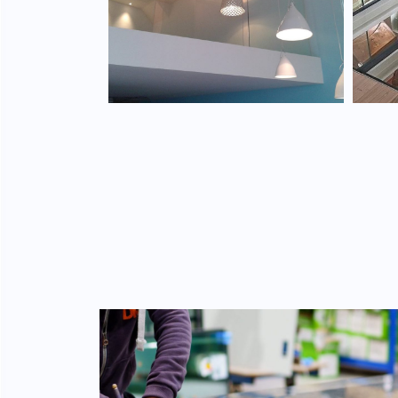
trempé.
t