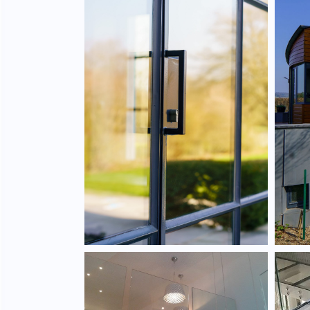
Porte fenêtre
extérieure en acier.
Garde-corps en verre
Da