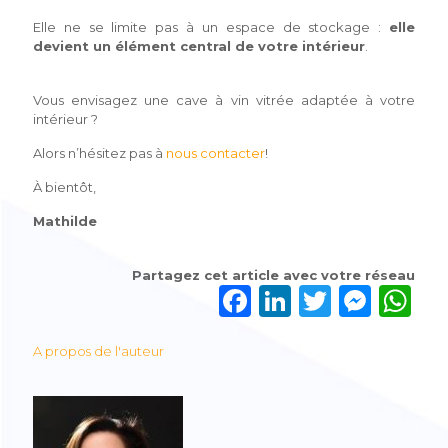
Elle ne se limite pas à un espace de stockage :
elle
devient un élément central de votre intérieur
.
Vous envisagez une cave à vin vitrée adaptée à votre
intérieur ?
Alors n’hésitez pas à
nous contacter
!
À bientôt,
Mathilde
Partagez cet article avec votre réseau
F
Li
T
M
W
a
n
w
e
h
A propos de l'auteur
c
k
it
ss
a
e
e
te
e
ts
b
dI
r
n
A