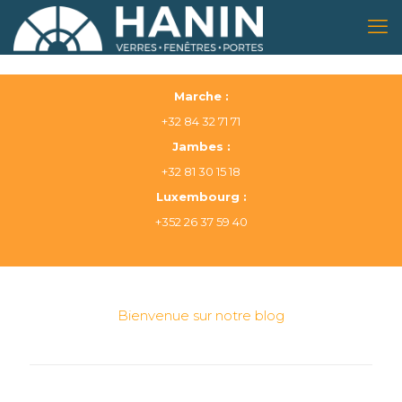
Marche :
+32 84 32 71 71
Jambes :
+32 81 30 15 18
Luxembourg :
+352 26 37 59 40
Bienvenue sur notre blog