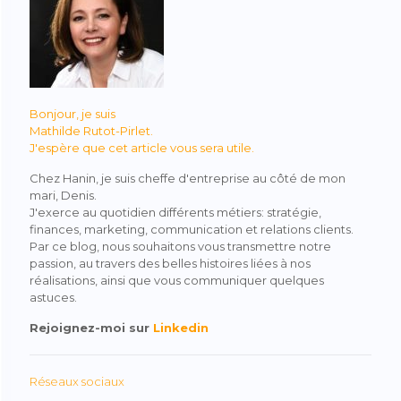
o
n
g
p
o
er
p
k
Bonjour, je suis
Mathilde Rutot-Pirlet.
J'espère que cet article vous sera utile.
Chez Hanin, je suis cheffe d'entreprise au côté de mon
mari, Denis.
J'exerce au quotidien différents métiers: stratégie,
finances, marketing, communication et relations clients.
Par ce blog, nous souhaitons vous transmettre notre
passion, au travers des belles histoires liées à nos
réalisations, ainsi que vous communiquer quelques
astuces.
Rejoignez-moi sur
Linkedin
Réseaux sociaux