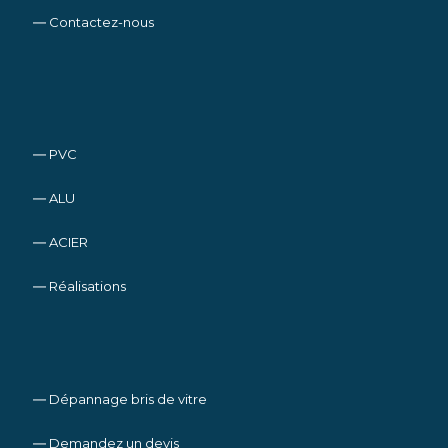
― Contactez-nous
― PVC
― ALU
― ACIER
― Réalisations
― Dépannage bris de vitre
― Demandez un devis