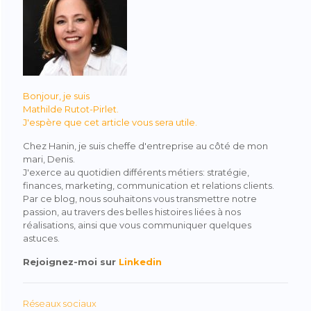
o
n
g
p
o
er
p
k
Bonjour, je suis
Mathilde Rutot-Pirlet.
J'espère que cet article vous sera utile.
Chez Hanin, je suis cheffe d'entreprise au côté de mon
mari, Denis.
J'exerce au quotidien différents métiers: stratégie,
finances, marketing, communication et relations clients.
Par ce blog, nous souhaitons vous transmettre notre
passion, au travers des belles histoires liées à nos
réalisations, ainsi que vous communiquer quelques
astuces.
Rejoignez-moi sur
Linkedin
Réseaux sociaux