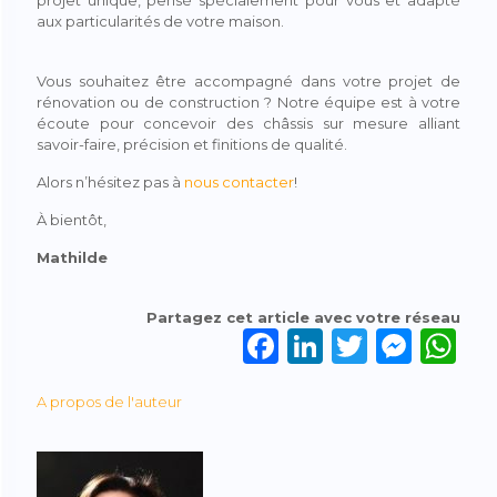
aux particularités de votre maison.
Vous souhaitez être accompagné dans votre projet de
rénovation ou de construction ? Notre équipe est à votre
écoute pour concevoir des châssis sur mesure alliant
savoir-faire, précision et finitions de qualité.
Alors n’hésitez pas à
nous contacter
!
À bientôt,
Mathilde
Partagez cet article avec votre réseau
F
Li
T
M
W
a
n
w
e
h
A propos de l'auteur
c
k
it
ss
a
e
e
te
e
ts
b
dI
r
n
A