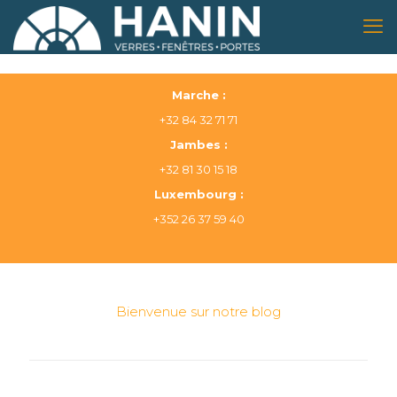
Marche :
+32 84 32 71 71
Jambes :
+32 81 30 15 18
Luxembourg :
+352 26 37 59 40
Bienvenue sur notre blog